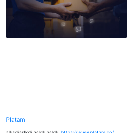
Platam
alksdjaslkdj asldkjasldk.
https://www.platam.co/